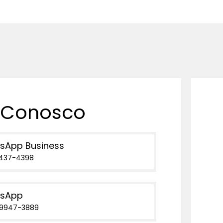
 Conosco
sApp Business
3437-4398
sApp
99947-3889