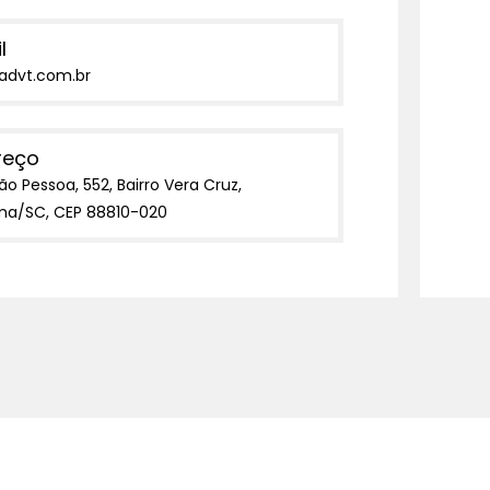
l
advt.com.br
reço
ão Pessoa, 552, Bairro Vera Cruz,
ma/SC, CEP 88810-020