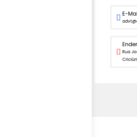
E-Mai
advt@
Ende
Rua Jo
Criciú