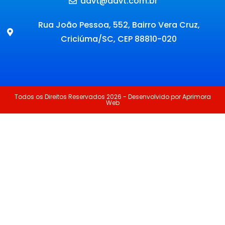
advt@advt.com.br
Rua João Pessoa, 552, Bairro Vera Cruz,
Criciúma/SC, CEP 88810-020
Todos os Direitos Reservados 2026 - Desenvolvido por Aprimora
Web