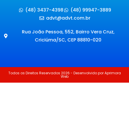
(48) 3437-4398
(48) 99947-3889
advt@advt.com.br
Rua João Pessoa, 552, Bairro Vera Cruz,
Criciúma/SC, CEP 88810-020
Todos os Direitos Reservados 2026 - Desenvolvido por Aprimora
Web