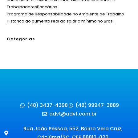
TrabalhadoresBancários
Programa de Responsabilidade no Ambiente de Trabalho
Historico do aumento real do salário mínimo no Brasil
Categorias
(48) 3437-4398
(48) 99947-3889
advt@advt.com.br
Rua João Pessoa, 552, Bairro Vera Cruz,
Criciúma/SC, CEP 88810-020